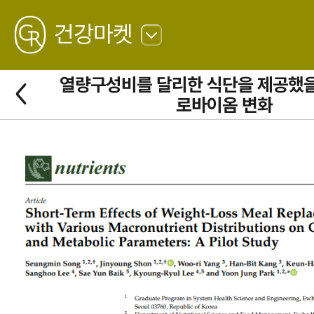
GREATING
건강마켓
뒤
로
열량구성비를 달리한 식단을 제공했을
가
뒤
기
로
로바이옴 변화
가
기