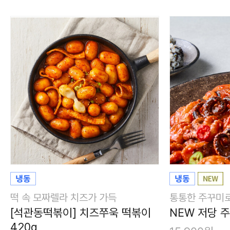
떡 속 모짜렐라 치즈가 가득
통통한 주꾸미로
[석관동떡볶이] 치즈쭈욱 떡볶이
NEW 저당 주
420g