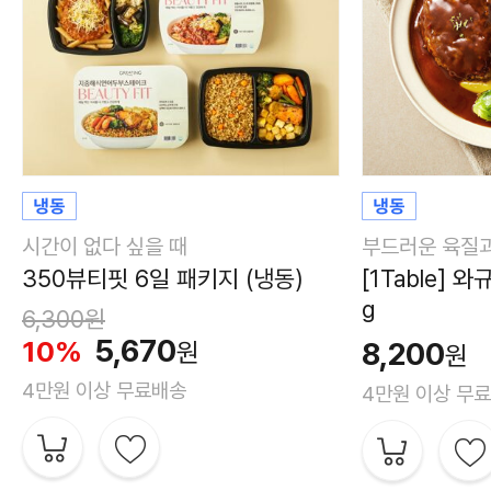
시간이 없다 싶을 때
부드러운 육질과
350뷰티핏 6일 패키지 (냉동)
[1Table] 
g
6,300
원
5,670
10%
8,200
원
원
4만원 이상 무료배송
4만원 이상 무