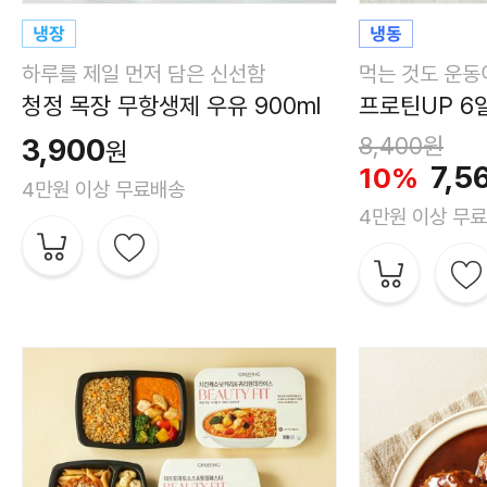
하루를 제일 먼저 담은 신선함
먹는 것도 운
청정 목장 무항생제 우유 900ml
프로틴UP 6일
3,900
8,400
원
원
7,5
10%
4만원 이상 무료배송
4만원 이상 무