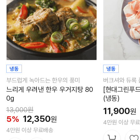
부드럽게 녹아드는 한우의 풍미
버크셔와 듀록 
느리게 우려낸 한우 우거지탕 80
[현대그린푸드
0g
(냉동)
13,000
원
11,900
원
12,350
5%
원
4만원 이상 무
4만원 이상 무료배송