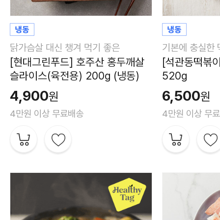
닭가슴살 대신 챙겨 먹기 좋은
기본에 충실한 
[현대그린푸드] 호주산 홍두깨살
[석관동떡볶이
슬라이스(육전용) 200g (냉동)
520g
4,900
6,500
원
원
4만원 이상 무료배송
4만원 이상 무