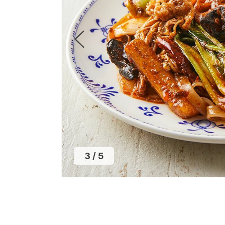
3
/
5