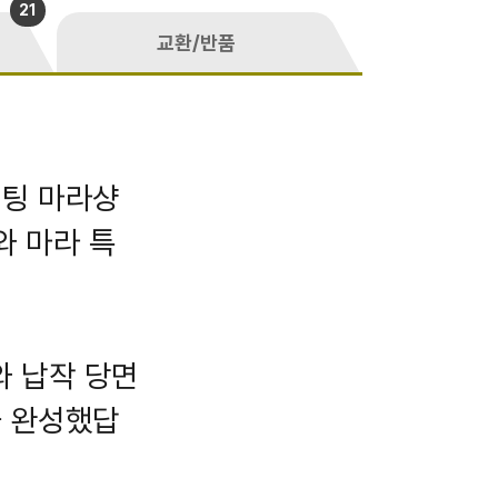
21
교환/반품
리팅 마라샹
와 마라 특
와 납작 당면
을 완성했답