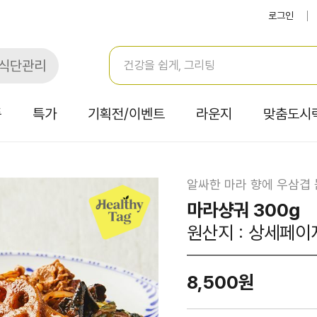
로그인
식단관리
품
특가
기획전/이벤트
라운지
맞춤도시
알싸한 마라 향에 우삼겹
마라샹궈 300g
원산지 : 상세페이
8,500원