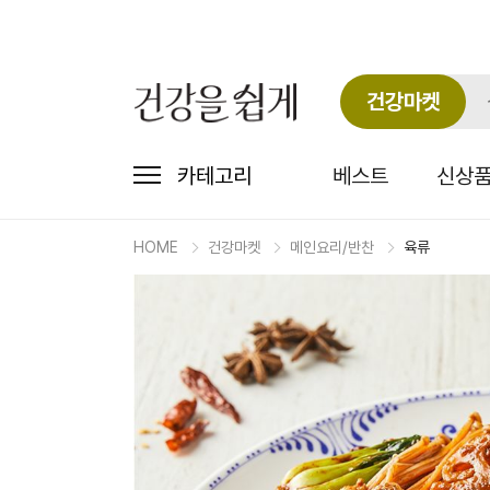
건강마켓
카테고리
베스트
신상
HOME
건강마켓
메인요리/반찬
육류
마
켓
상
세
상
품
정
보