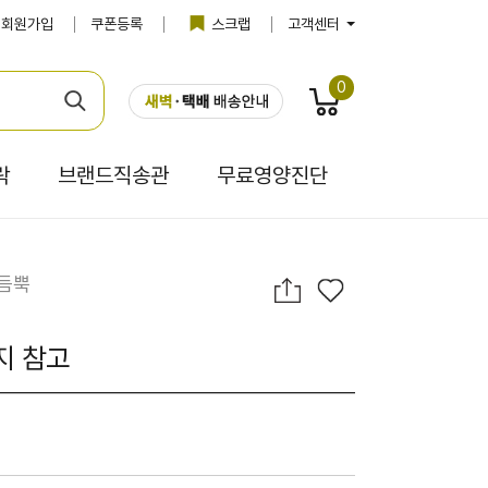
회원가입
쿠폰등록
스크랩
고객센터
0
락
브랜드직송관
무료영양진단
 듬뿍
지 참고