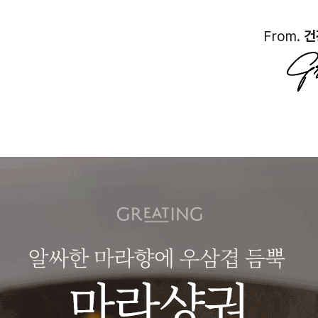
From.
건