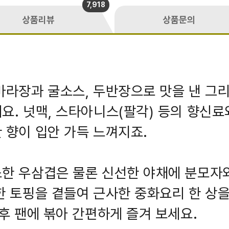
7,918
상품리뷰
상품문의
마라장과 굴소스, 두반장으로 맛을 낸 그
요. 넛맥, 스타아니스(팔각) 등의 향신료
 향이 입안 가득 느껴지죠.
한 우삼겹은 물론 신선한 야채에 분모자
한 토핑을 곁들여 근사한 중화요리 한 상
 후 팬에 볶아 간편하게 즐겨 보세요.