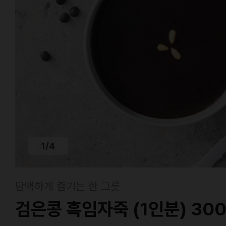
1
/
4
담백하게 즐기는 한 그릇
검은콩 흑임자죽 (1인분) 30