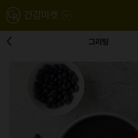
GREATING
건강마켓
뒤
로
가
뒤
기
그리팅
로
가
기