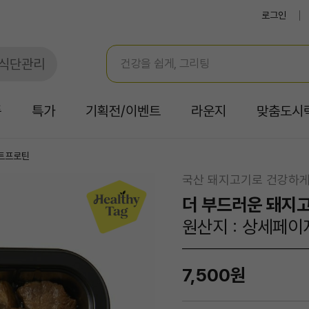
로그인
식단관리
품
특가
기획전/이벤트
라운지
맞춤도시
트프로틴
국산 돼지고기로 건강하
더 부드러운 돼지
원산지 : 상세페이
7,500원