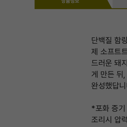
상품정보
단백질 함량
제 소프트트
드러운 돼지
게 만든 뒤
완성했답니
*포화 증기
조리시 압력