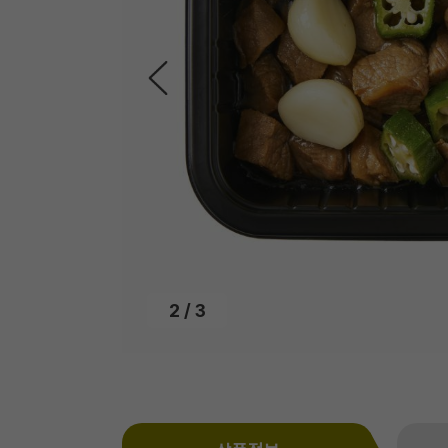
3
/
3