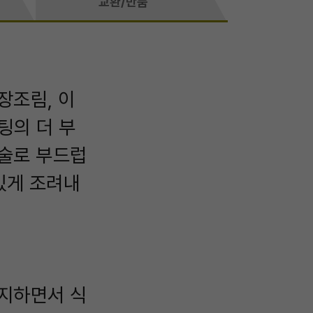
교환/반품
장조림, 이
팅의 더 부
기술로 부드럽
있게 조려내
유지하면서 식