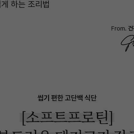
게 하는 조리법
From.
건