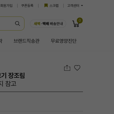
회원가입
쿠폰등록
스크랩
고객센터
0
락
브랜드직송관
무료영양진단
게
고기 장조림
지 참고