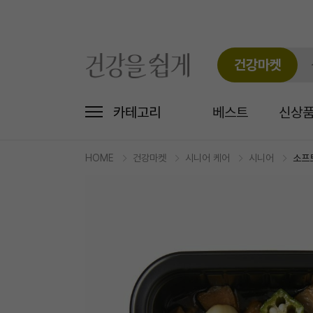
건강마켓
카테고리
베스트
신상
HOME
건강마켓
시니어 케어
시니어
소프
마
켓
상
세
상
품
정
보