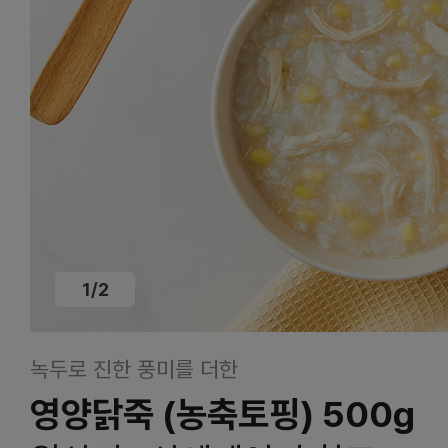
1
/
2
녹두로 진한 풍미를 더한
영양닭죽 (농축토핑) 500g