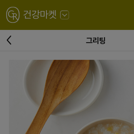
GREATING
건강마켓
뒤
로
가
뒤
기
그리팅
로
가
기