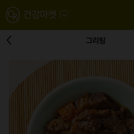
GREATING
건강마켓
뒤
로
가
뒤
기
그리팅
로
가
기