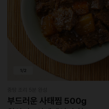
1
/
2
중탕 조리 5분 완성
부드러운 사태찜 500g