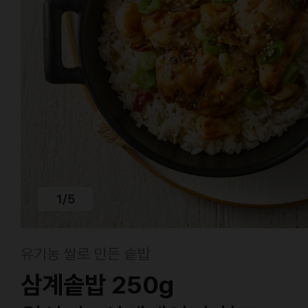
1
/
5
유기농 쌀로 만든 솥밥
삼계솥밥 250g