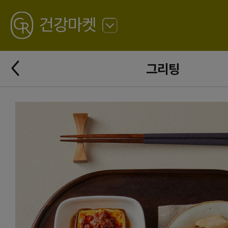
GREATING
건강마켓
뒤
로
가
뒤
기
그리팅
로
가
기