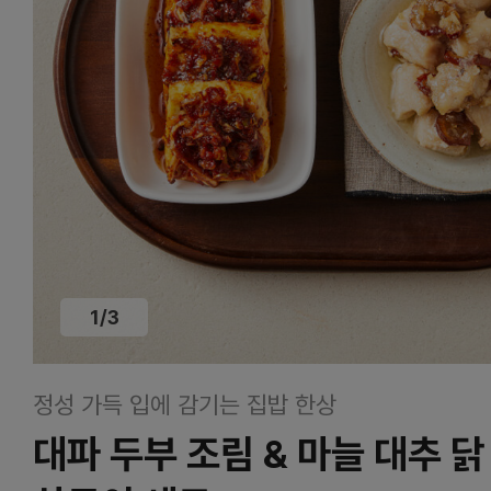
1
/
3
정성 가득 입에 감기는 집밥 한상
대파 두부 조림 & 마늘 대추 닭