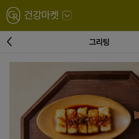
GREATING
건강마켓
뒤
로
가
뒤
기
그리팅
로
가
기