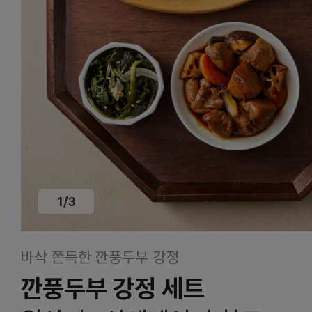
1
/
3
바삭 쫀득한 깐풍두부 강정
깐풍두부 강정 세트