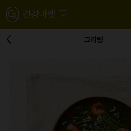
GREATING
건강마켓
뒤
로
가
뒤
기
그리팅
로
가
기