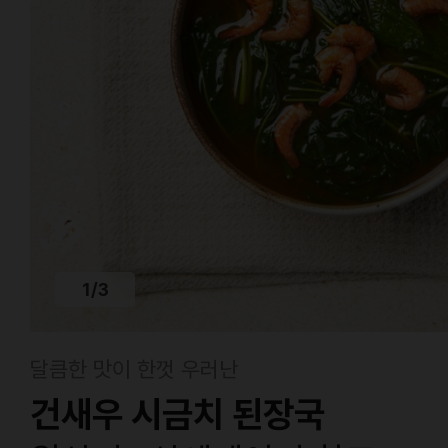
1
/
3
달큼한 맛이 한껏 우러난
건새우 시금치 된장국