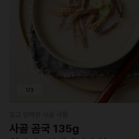
1
/
3
깊고 담백한 사골 국물
사골 곰국 135g