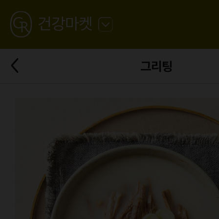
GREATING
건강마켓
뒤
로
가
뒤
기
그리팅
로
가
기