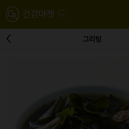
GREATING
건강마켓
뒤
로
가
뒤
기
그리팅
로
가
기