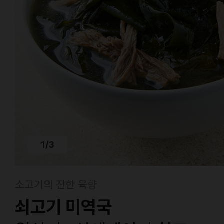
1
/
3
소고기의 진한 육향
쇠고기 미역국