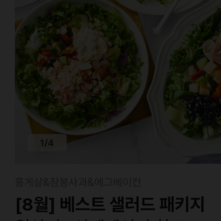
1
/
4
홍게살&잠봉사과&에그베이컨
[8월] 베스트 샐러드 패키지