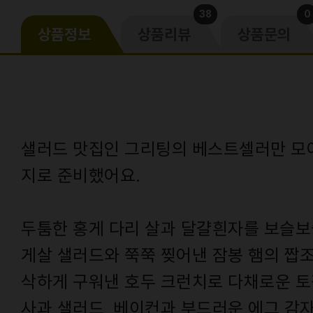
38
0
상품정보
상품리뷰
상품문의
샐러드 맛집인 그리팅의 베스트셀러만 모
지로 준비했어요.
두툼한 홍게 다리 살과 달걀흰자를 보슬보
게살 샐러드와 쭉쭉 찢어낸 잠봉 햄의 짭
삭하게 구워낸 호두 크런치로 다채로운 토
사과 샐러드, 베이컨과 부드러운 에그 감