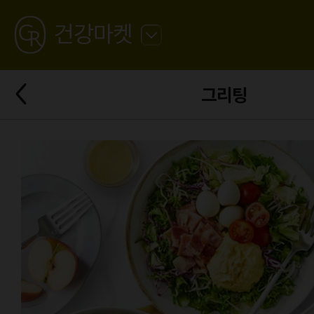
GREATING
건강마켓
뒤
로
가
뒤
기
그리팅
로
가
기