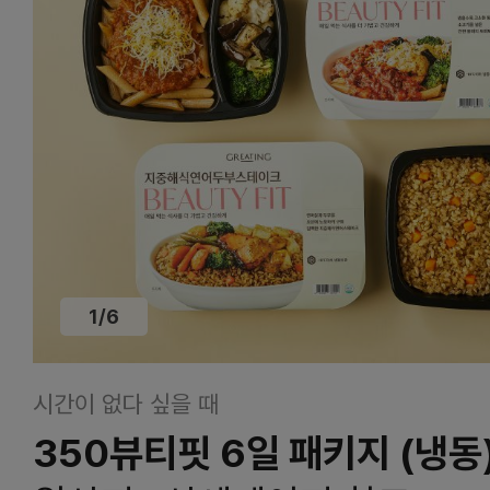
1
/
6
시간이 없다 싶을 때
350뷰티핏 6일 패키지 (냉동