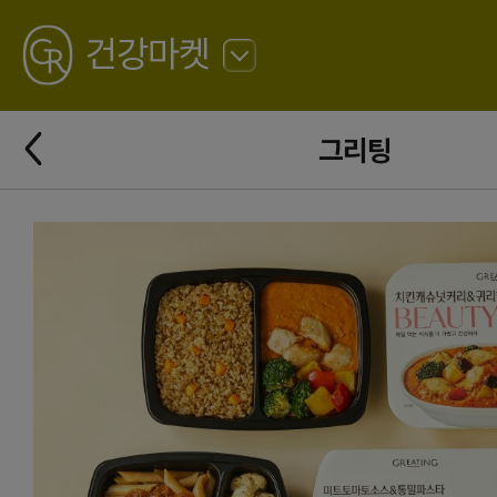
GREATING
건강마켓
뒤
로
가
뒤
기
그리팅
로
가
기