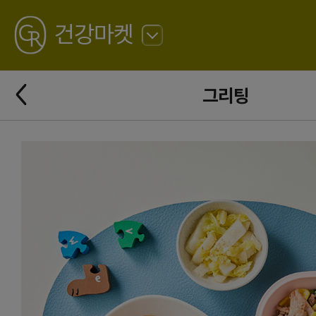
GREATING
건강마켓
뒤
로
가
뒤
기
그리팅
로
가
기