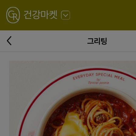
GREATING
건강마켓
뒤
로
가
뒤
기
그리팅
로
가
기