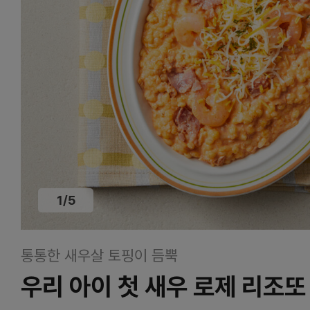
1
/
5
통통한 새우살 토핑이 듬뿍
우리 아이 첫 새우 로제 리조또