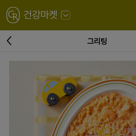
GREATING
건강마켓
뒤
로
가
뒤
기
그리팅
로
가
기