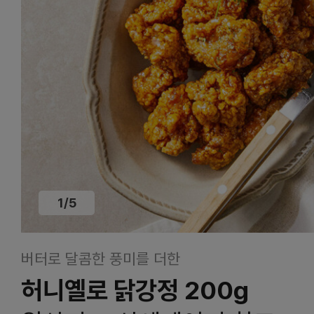
1
/
5
버터로 달콤한 풍미를 더한
허니옐로 닭강정 200g