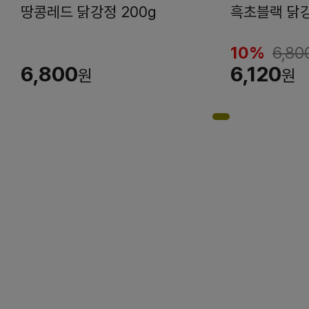
땅콩레드 닭강정 200g
흑초블랙 닭강
10%
6,80
6,800
6,120
원
원