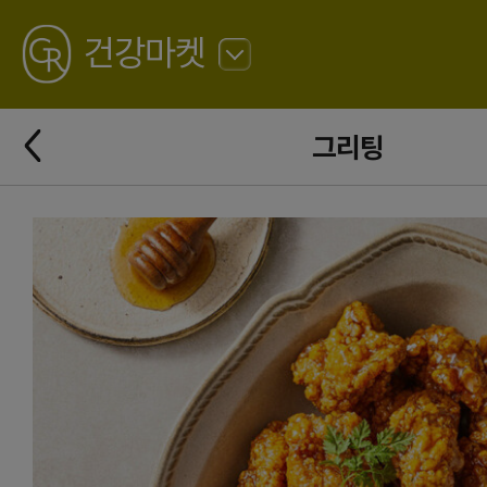
GREATING
건강마켓
뒤
로
가
뒤
기
그리팅
로
가
기