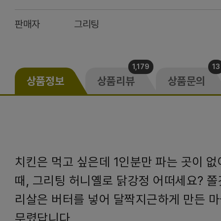
판매자
그리팅
1,179
13
상품정보
상품리뷰
상품문의
치킨은 먹고 싶은데 1인분만 파는 곳이 
때, 그리팅 허니옐로 닭강정 어떠세요? 쫄
리살은 버터를 넣어 달짝지근하게 만든 
무렸답니다.