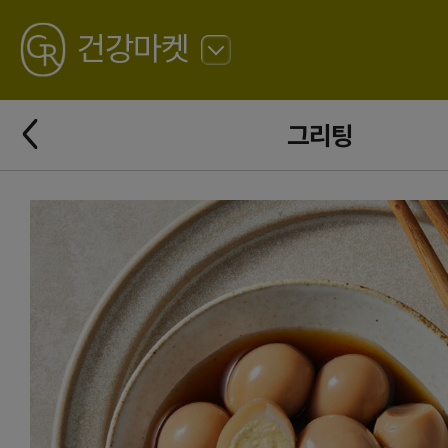
GREATING
건강마켓
뒤
로
가
뒤
기
그리팅
로
가
기