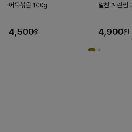
어묵볶음 100g
알찬 계란찜 
4,500
4,900
원
원