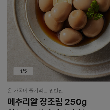
1
/
5
온 가족이 즐겨먹는 밑반찬
메추리알 장조림 250g