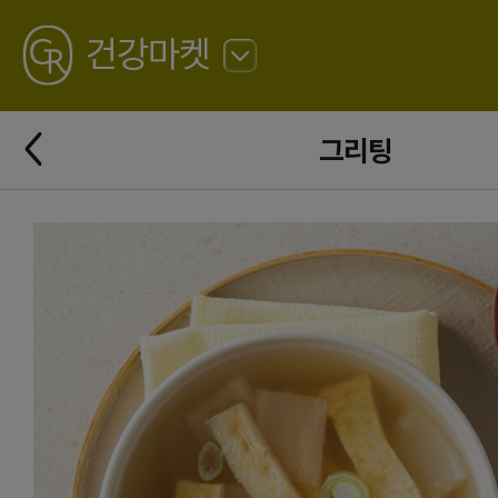
GREATING
건강마켓
뒤
로
가
뒤
기
그리팅
로
가
기