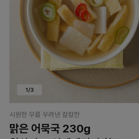
1
/
3
시원한 무를 우려낸 칼칼한
맑은 어묵국 230g