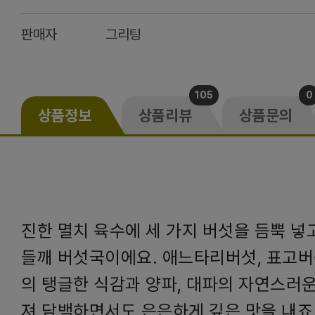
판매자
그리팅
105
0
상품정보
상품리뷰
상품문의
진한 멸치 육수에 세 가지 버섯을 듬뿍 넣
들깨 버섯국이에요. 애느타리버섯, 표고버
의 탱글한 식감과 양파, 대파의 자연스러
져 담백하면서도 은은하게 깊은 맛을 내죠.