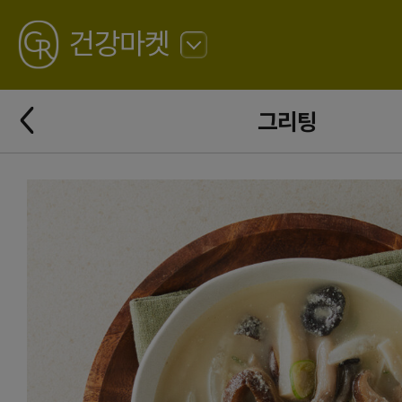
GREATING
건강마켓
뒤
로
가
뒤
기
그리팅
로
가
기