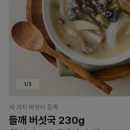
1
/
3
세 가지 버섯이 듬뿍
들깨 버섯국 230g