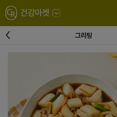
GREATING
건강마켓
뒤
로
가
뒤
기
그리팅
로
가
기