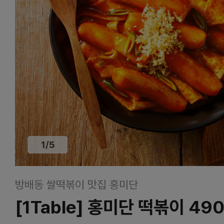
1
/
5
방배동 쌀떡볶이 맛집 홍미단
[1Table] 홍미단 떡볶이 49