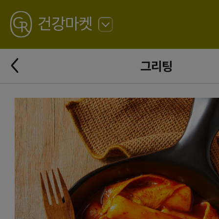
GREATING
건강마켓
뒤
로
가
뒤
기
그리팅
로
가
기