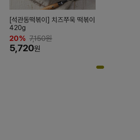
[석관동떡볶이] 치즈쭈욱 떡볶이
420g
20%
7,150
원
5,720
원