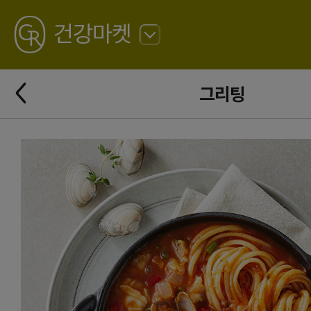
GREATING
건강마켓
뒤
로
가
뒤
기
그리팅
로
가
기