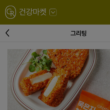
GREATING
건강마켓
뒤
로
가
뒤
기
그리팅
로
가
기