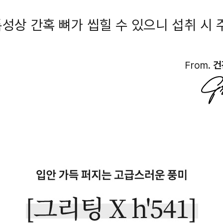
특성상 간혹 뼈가 씹힐 수 있으니 섭취 시 
From.
건