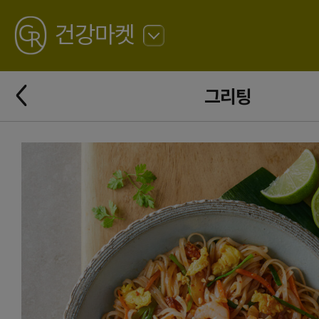
GREATING
건강마켓
뒤
로
가
뒤
기
그리팅
로
가
기