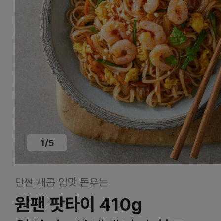
1
/
5
단짠 새콤 입맛 돋우는
원팬 팟타이 410g