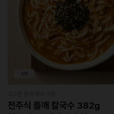
1
/
5
고소한 들깨 향이 가득
전주식 들깨 칼국수 382g