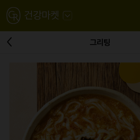
GREATING
건강마켓
뒤
로
가
뒤
기
그리팅
로
가
기