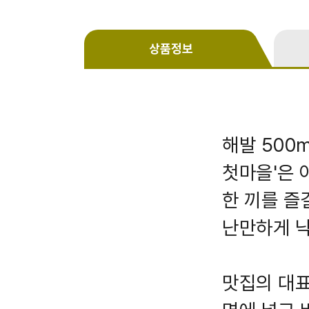
상품정보
해발 500
첫마을'은 
한 끼를 즐
난만하게 낙
맛집의 대표