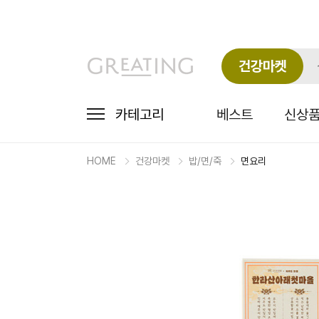
건강마켓
카테고리
베스트
신상
HOME
건강마켓
밥/면/죽
면요리
마
켓
상
세
상
품
정
보