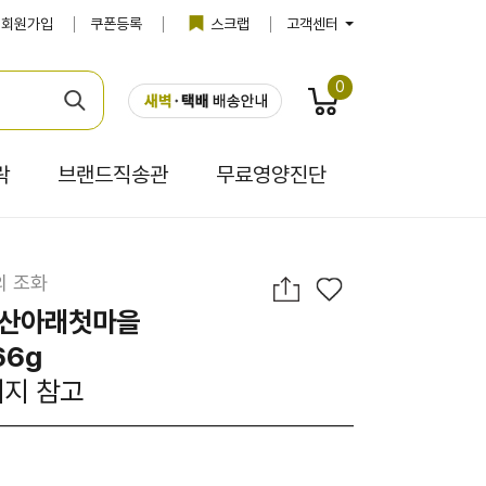
회원가입
쿠폰등록
스크랩
고객센터
0
락
브랜드직송관
무료영양진단
의 조화
라산아래첫마을
66g
이지 참고