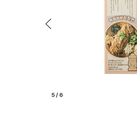
6
/
6