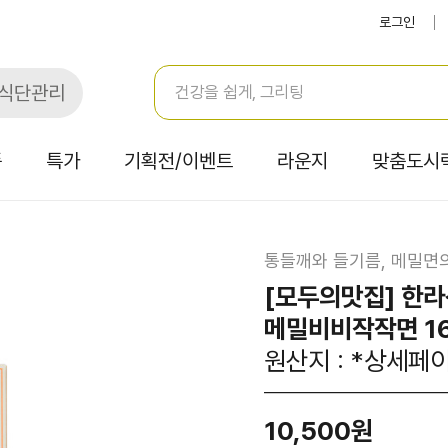
로그인
식단관리
품
특가
기획전/이벤트
라운지
맞춤도시
통들깨와 들기름, 메밀면
[모두의맛집] 한
메밀비비작작면 1
원산지 : *상세페
10,500원