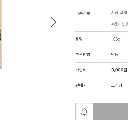
지금 결제
배송정보
주문시간 
용량
166g
보관방법
냉동
배송비
3,000원
판매자
그리팅