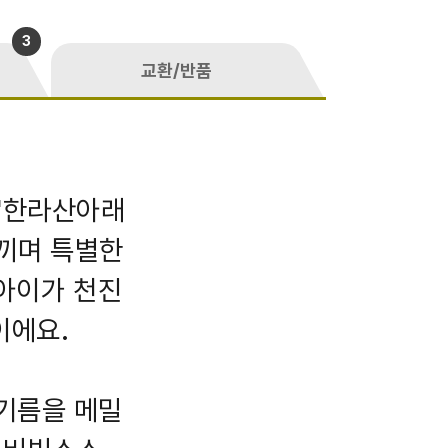
3
교환/반품
 '한라산아래
느끼며 특별한
린아이가 천진
이에요.
들기름을 메밀