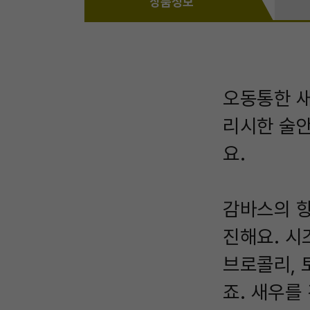
상품정보
오동통한 새
리시한 술안
요.
감바스의 향
진해요. 시
브로콜리, 
죠. 새우를