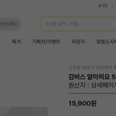
로그인
식단관리
품
특가
기획전/이벤트
라운지
맞춤도시
고소한 새우가 입안에서 
감바스 알아히요 5
원산지 : 상세페이
15,900원