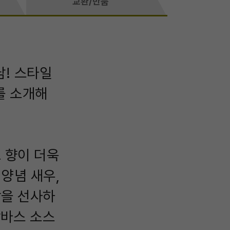
교환/반품
! 스타일
를 소개해
 향이 더욱
양념 새우,
감을 선사하
감바스 소스