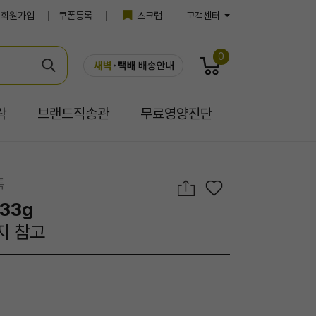
회원가입
쿠폰등록
스크랩
고객센터
0
락
브랜드직송관
무료영양진단
톡
33g
지 참고