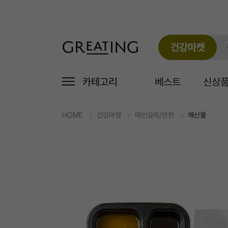
건강마켓
카테고리
베스트
신상
HOME
건강마켓
메인요리/반찬
해산물
마
켓
상
세
상
품
정
보