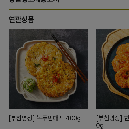
연관상품
[부침명장] 녹두빈대떡 400g
[부침명장] 
0g