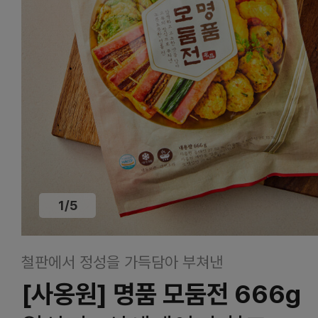
1
/
5
철판에서 정성을 가득담아 부쳐낸
[사옹원] 명품 모둠전 666g