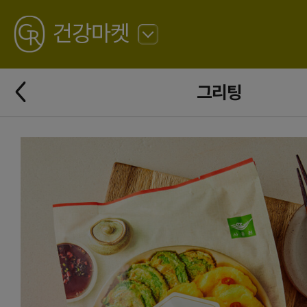
GREATING
건강마켓
뒤
로
가
뒤
기
그리팅
로
가
기