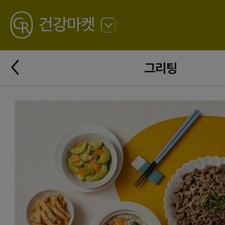
GREATING
건강마켓
뒤
로
가
뒤
기
그리팅
로
가
기