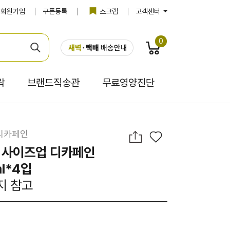
회원가입
쿠폰등록
스크랩
고객센터
0
락
브랜드직송관
무료영양진단
디카페인
라 사이즈업 디카페인
l*4입
지 참고