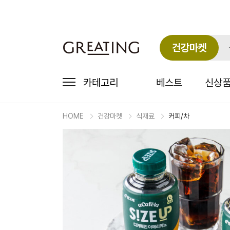
건강마켓
카테고리
베스트
신상
HOME
건강마켓
식재료
커피/차
마
켓
상
세
상
품
정
보