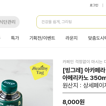
로그인
식단관리
품
특가
기획전/이벤트
라운지
맞춤도시
카페인 걱정없이 마시는 
[빙그레] 아카페
아메리카노 350m
원산지 : 상세페이
8,000원