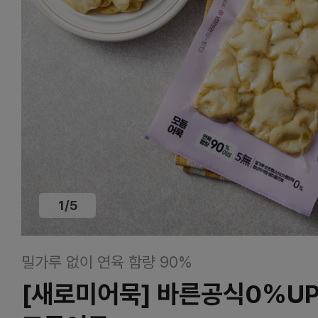
1
/
5
밀가루 없이 연육 함량 90%
[새로미어묵] 바른공식0%U