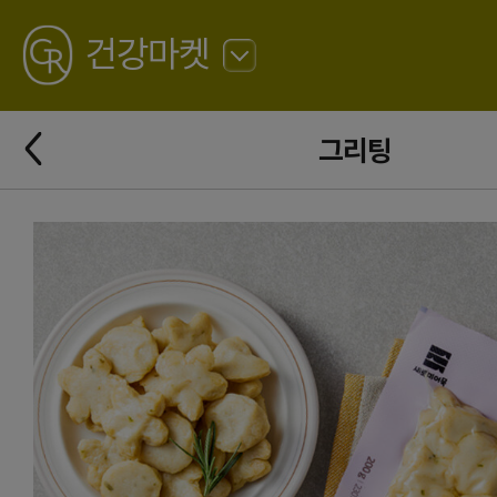
GREATING
건강마켓
뒤
로
가
뒤
기
그리팅
로
가
기