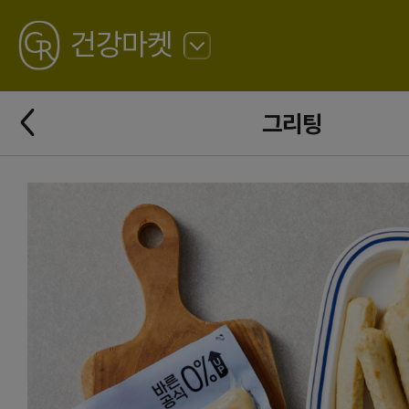
GREATING
건강마켓
뒤
로
가
뒤
기
그리팅
로
가
기