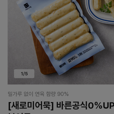
1
/
5
밀가루 없이 연육 함량 90%
[새로미어묵] 바른공식0%U