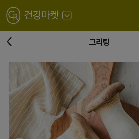
GREATING
건강마켓
뒤
로
가
뒤
기
그리팅
로
가
기