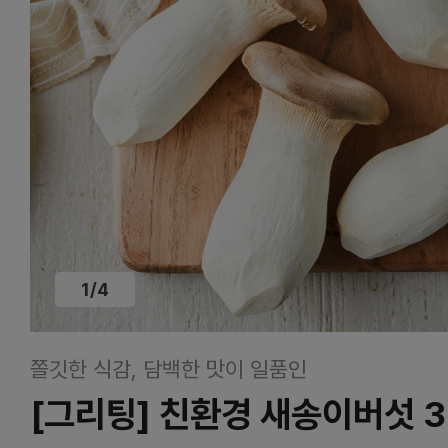
1
/
4
쫄깃한 식감, 담백한 맛이 일품인
[그리팅] 친환경 새송이버섯 3