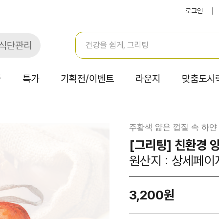
로그인
식단관리
품
특가
기획전/이벤트
라운지
맞춤도시
주황색 얇은 껍질 속 하얀
[그리팅] 친환경 양
원산지 : 상세페이
3,200원