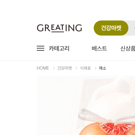
건강마켓
카테고리
베스트
신상
HOME
건강마켓
식재료
채소
마
켓
상
세
상
품
정
보