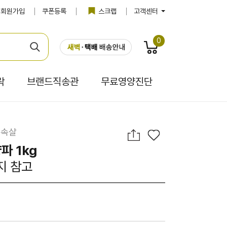
회원가입
쿠폰등록
스크랩
고객센터
0
락
브랜드직송관
무료영양진단
 속살
파 1kg
지 참고