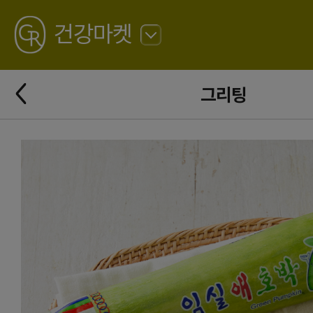
GREATING
건강마켓
뒤
로
가
뒤
기
그리팅
로
가
기