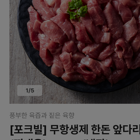
1
/
5
풍부한 육즙과 짙은 육향
[포크빌] 무항생제 한돈 앞다