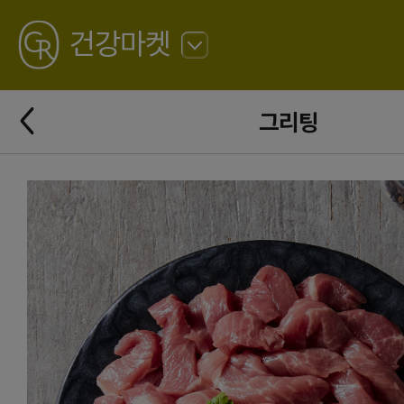
GREATING
건강마켓
뒤
로
가
뒤
기
그리팅
로
가
기