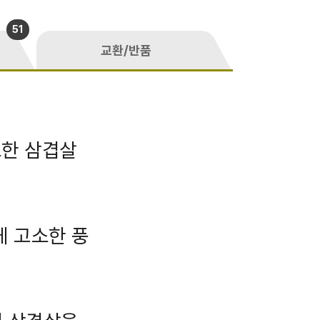
51
교환/반품
소한 삼겹살
게 고소한 풍