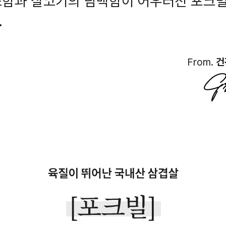
소함과 살코기의 담백함이 어우러진 포크
.
From.
건