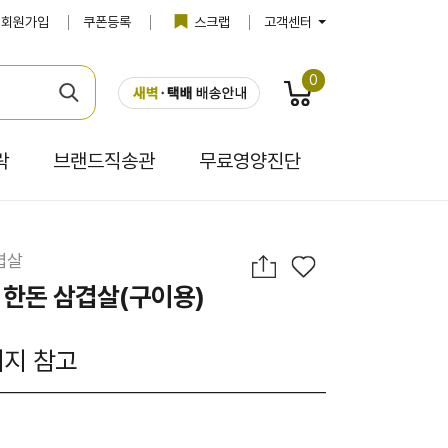
회원가입
쿠폰등록
스크랩
고객센터
0
락
브랜드직송관
무료영양진단
겹살
 한돈 삼겹살(구이용)
이지 참고