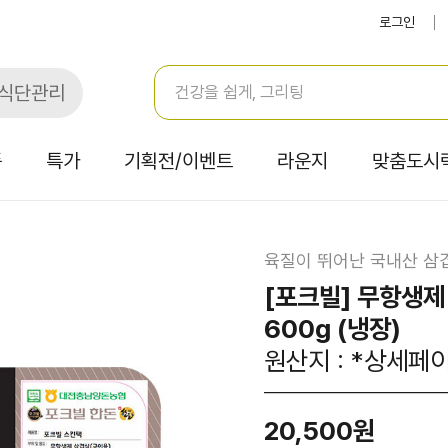
로그인
식단관리
품
특가
기획전/이벤트
라운지
맞춤도시
육질이 뛰어난 국내산 삼
[포크빌] 무항생제
600g (냉장)
원산지 : *상세페
20,500원