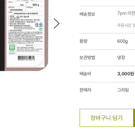
7pm 이
배송정보
주문시간 
용량
600g
보관방법
냉장
배송비
3,000원
판매자
그리팅
장바구니 담기