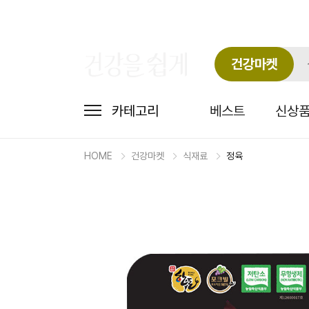
건강마켓
카테고리
베스트
신상
HOME
건강마켓
식재료
정육
마
켓
상
세
상
품
정
보