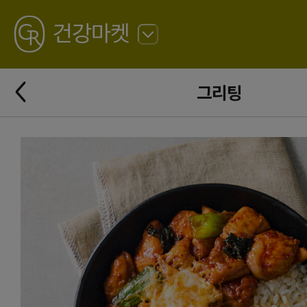
GREATING
건강마켓
뒤
로
가
뒤
기
그리팅
로
가
기