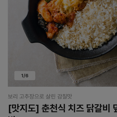
1
/
6
보리 고추장으로 살린 감칠맛
[맛지도] 춘천식 치즈 닭갈비 