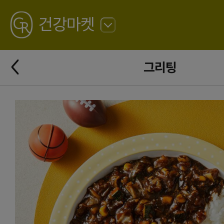
GREATING
건강마켓
뒤
로
가
뒤
기
그리팅
로
가
기