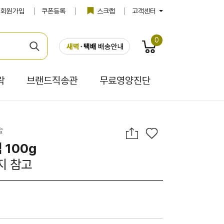
회원가입
쿠폰등록
스크랩
고객센터
0
락
브랜드직송관
무료영양진단
술
 100g
지 참고