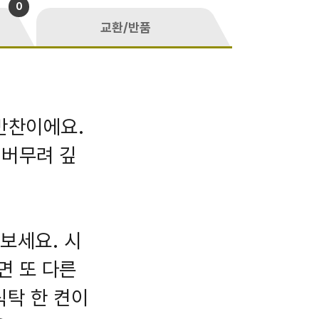
0
교환/반품
반찬이에요.
 버무려 깊
 보세요. 시
면 또 다른
식탁 한 켠이