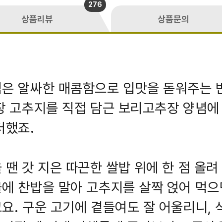
276
상품리뷰
상품문의
은 알싸한 매콤함으로 입맛을 돋워주는 
장 고추지를 직접 담근 보리고추장 양념에
더했죠.
 땐 갓 지은 따끈한 쌀밥 위에 한 점 올려
에 찬밥을 말아 고추지를 살짝 얹어 먹으
요. 구운 고기에 곁들여도 잘 어울리니, 