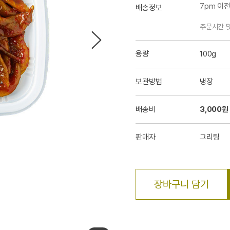
7pm 이
배송정보
주문시간 
용량
100g
보관방법
냉장
배송비
3,000원
판매자
그리팅
장바구니 담기