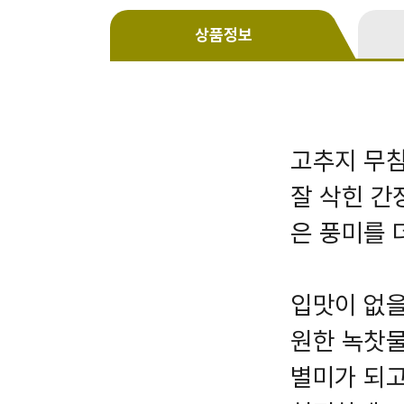
상품정보
고추지 무침
잘 삭힌 간
은 풍미를 
입맛이 없을
원한 녹찻물
별미가 되고