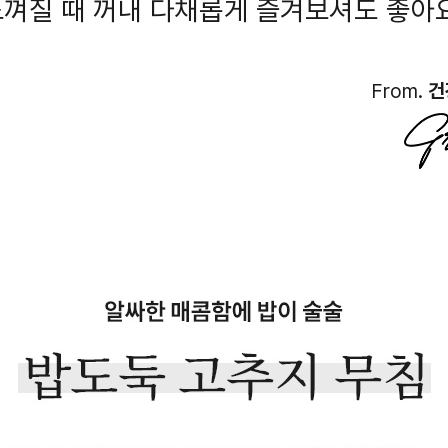
껴질 때 꺼내 다채롭게 즐겨보셔도 좋아요
From.
건