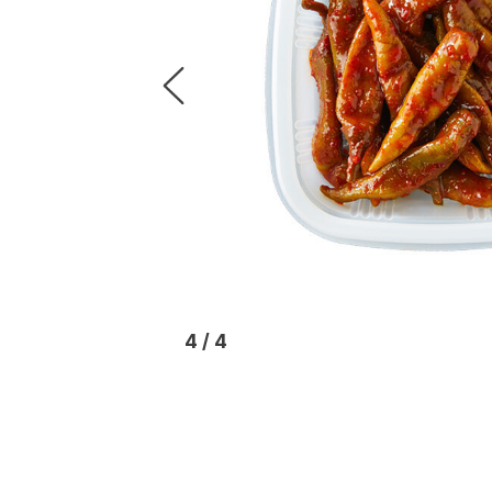
4
/
4