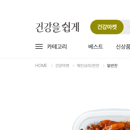
건강마켓
카테고리
베스트
신상
HOME
건강마켓
메인요리/반찬
밑반찬
마
켓
상
세
상
품
정
보