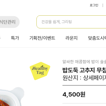
로그인
식단관리
품
특가
기획전/이벤트
라운지
맞춤도시
알싸한 매콤함에 밥이 술
밥도둑 고추지 무침
원산지 : 상세페이
4,500원