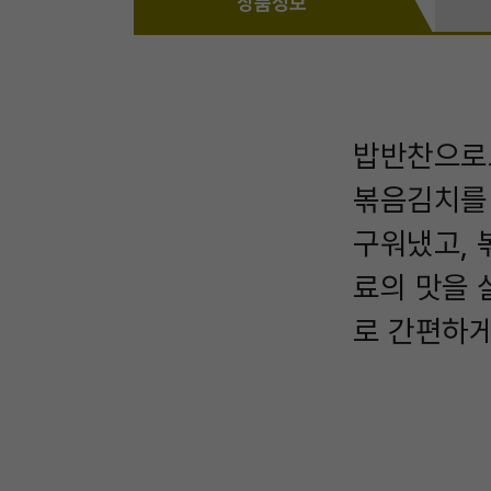
상품정보
밥반찬으로도
볶음김치를 
구워냈고, 
료의 맛을 
로 간편하게