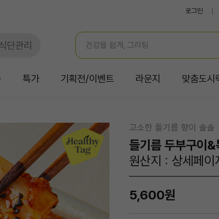
로그인
식단관리
품
특가
기획전/이벤트
라운지
맞춤도시
고소한 들기름 향이 솔솔
들기름 두부구이&
원산지 : 상세페이
5,600원