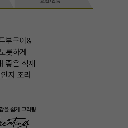
교환/반품
 두부구이&
 노릇하게
해 좋은 식재
레인지 조리
강을 쉽게 그리팅