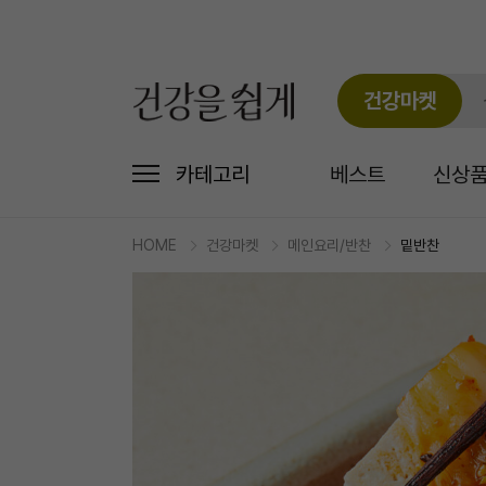
건강마켓
카테고리
베스트
신상
HOME
건강마켓
메인요리/반찬
밑반찬
마
켓
상
세
상
품
정
보