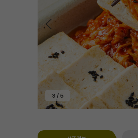
3
/
5