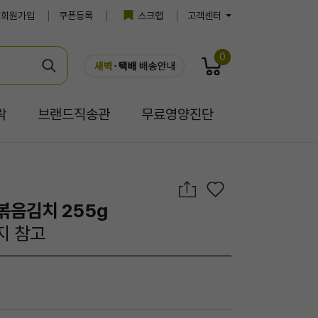
회원가입
쿠폰등록
스크랩
고객센터
0
락
브랜드직송관
무료영양진단
볶음김치 255g
지 참고