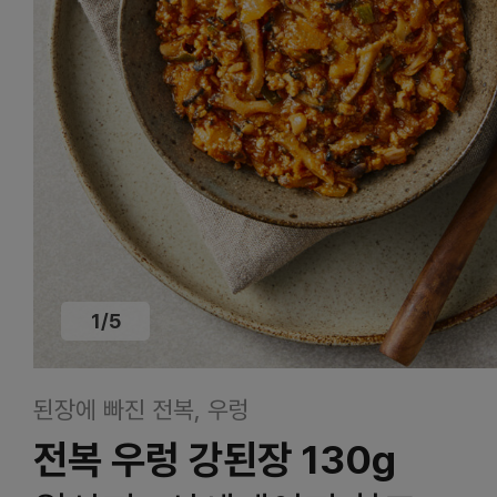
1
/
5
된장에 빠진 전복, 우렁
전복 우렁 강된장 130g