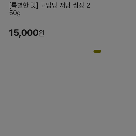
[특별한 맛] 고맙당 저당 쌈장 2
50g
15,000
원