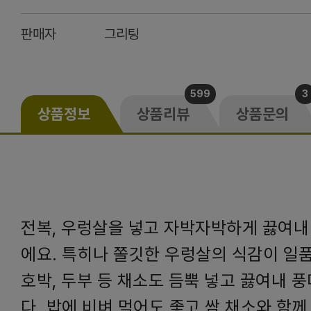
판매자
그리팅
599
3
상품정보
상품리뷰
상품문의
전복, 우렁살을 넣고 자박자박하게 끓여내
에요. 특히나 쫄깃한 우렁살의 식감이 일품
호박, 두부 등 채소도 듬뿍 넣고 끓여내 
다. 밥에 비벼 먹어도 좋고 쌈 채소와 함