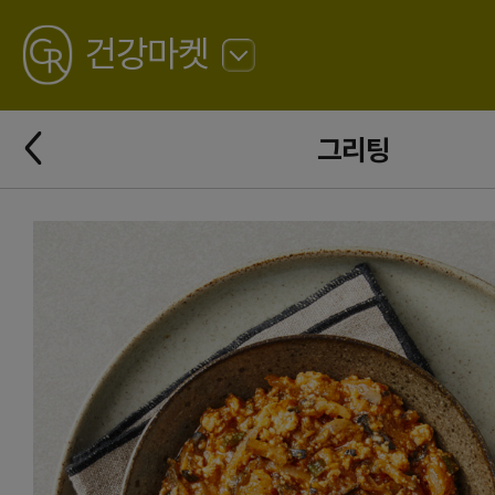
GREATING
건강마켓
뒤
로
가
뒤
기
그리팅
로
가
기