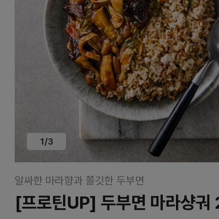
1
/
3
알싸한 마라향과 쫄깃한 두부면
[프로틴UP] 두부면 마라샹궈 