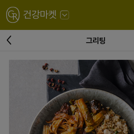
GREATING
건강마켓
뒤
로
가
뒤
기
그리팅
로
가
기