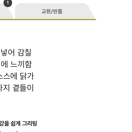
1
교환/반품
 넣어 감칠
덕에 느끼함
소스에 닭가
까지 곁들이
강을 쉽게 그리팅