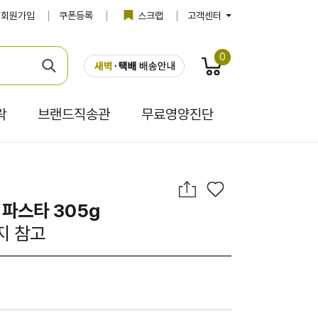
회원가입
쿠폰등록
스크랩
고객센터
0
락
브랜드직송관
무료영양진단
 파스타 305g
지 참고