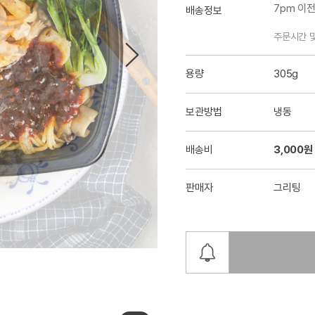
7pm 이
배송정보
주문시간 
용량
305g
보관방법
냉동
배송비
3,000원
판매자
그리팅