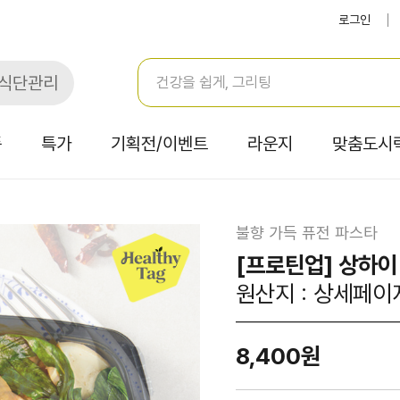
로그인
식단관리
품
특가
기획전/이벤트
라운지
맞춤도시
불향 가득 퓨전 파스타
[프로틴업] 상하이
원산지 : 상세페이
8,400원