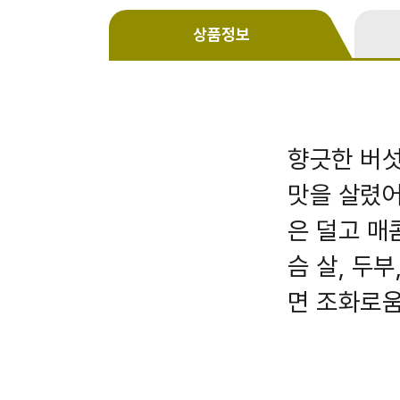
상품정보
향긋한 버섯
맛을 살렸어
은 덜고 매
슴 살, 두
면 조화로움