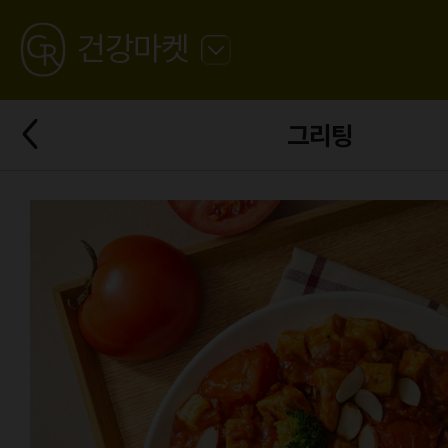
GREATING
건강마켓
뒤
로
가
뒤
기
그리팅
로
가
기