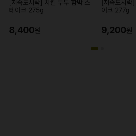
[저속도시락] 치킨 두부 함박 스
[저속도시락]
테이크 275g
이크 277g
8,400
9,200
원
원