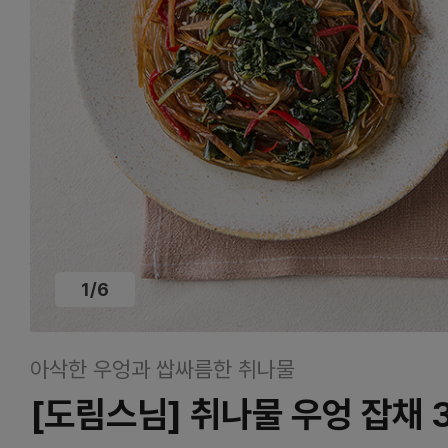
1
/
6
아삭한 우엉과 쌉싸름한 취나물
[도림스님] 취나물 우엉 잡채 