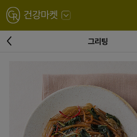
GREATING
건강마켓
뒤
로
가
뒤
기
그리팅
로
가
기